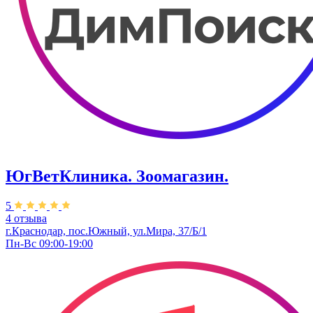
ЮгВетКлиника. Зоомагазин.
5
4 отзыва
г.Краснодар, пос.Южный, ул.Мира, 37/Б/1
Пн-Вс 09:00-19:00