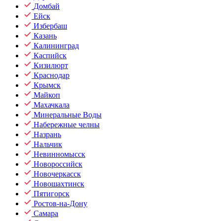
Домбай
Ейск
Избербаш
Казань
Калининград
Каспийск
Кизилюрт
Краснодар
Крымск
Майкоп
Махачкала
Минеральные Воды
Набережные челны
Назрань
Нальчик
Невинномысск
Новороссийск
Новочеркасск
Новошахтинск
Пятигорск
Ростов-на-Дону
Самара