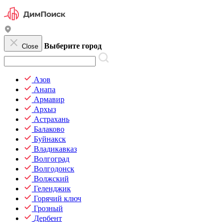
Выберите город
Close
Азов
Анапа
Армавир
Архыз
Астрахань
Балаково
Буйнакск
Владикавказ
Волгоград
Волгодонск
Волжский
Геленджик
Горячий ключ
Грозный
Дербент