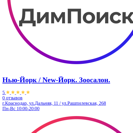
Нью-Йорк / New-Йорк. Зоосалон.
5
0 отзывов
г.Краснодар, ул.Дальняя, 11 / ул.Рашпилевская, 268
Пн-Вс 10:00-20:00