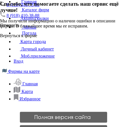
Главная
Спасибо, что помогаете сделать наш сервис ещё
8 (918) 446-78-88
лучше!
Каталог фирм
8 (918) 410-38-88
Акции/скидки
Мы получили информацию о наличии ошибки в описании
Отменить
фирмы. В ближайшее время мы ее исправим.
Афиша
Погода
Вернуться к фирме
Карта города
Личный кабинет
Моб.приложение
Вход
Фирмы на карте
Главная
Карта
Избранное