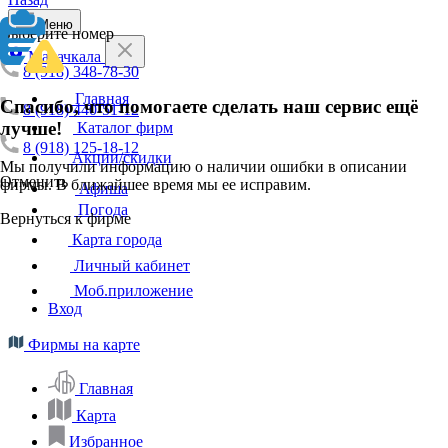
Меню
Выберите номер
Махачкала
8 (918) 348-78-30
Главная
Спасибо, что помогаете сделать наш сервис ещё
8 (918) 440-51-12
лучше!
Каталог фирм
8 (918) 125-18-12
Акции/скидки
Мы получили информацию о наличии ошибки в описании
Отменить
фирмы. В ближайшее время мы ее исправим.
Афиша
Погода
Вернуться к фирме
Карта города
Личный кабинет
Моб.приложение
Вход
Фирмы на карте
Главная
Карта
Избранное