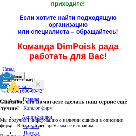
приходите!
Если хотите найти подходящую
организацию
или специалиста – обращайтесь!
Команда DimPoisk рада
работать для Вас!
Назад
Меню
Выберите номер
Махачкала
8 (800) 600-60-42
Главная
Спасибо, что помогаете сделать наш сервис ещё
Отменить
лучше!
Каталог фирм
Акции/скидки
Мы получили информацию о наличии ошибки в описании
фирмы. В ближайшее время мы ее исправим.
Афиша
Погода
Вернуться к фирме