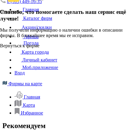
8 (903) 449-16-35
Главная
Спасибо, что помогаете сделать наш сервис ещё
Отменить
лучше!
Каталог фирм
Акции/скидки
Мы получили информацию о наличии ошибки в описании
фирмы. В ближайшее время мы ее исправим.
Афиша
Погода
Вернуться к фирме
Карта города
Личный кабинет
Моб.приложение
Вход
Фирмы на карте
Главная
Карта
Избранное
Рекомендуем