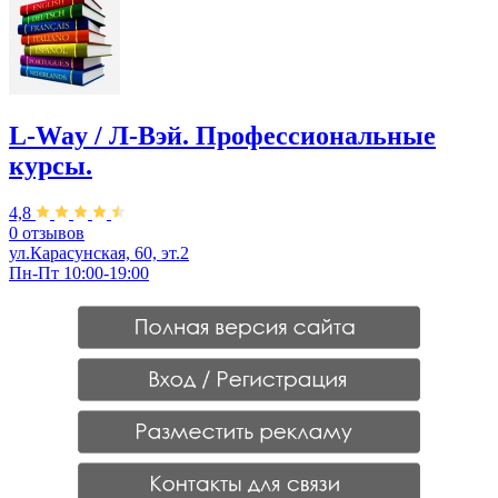
L-Way / Л-Вэй. Профессиональные
курсы.
4,8
0 отзывов
ул.Карасунская, 60, эт.2
Пн-Пт 10:00-19:00