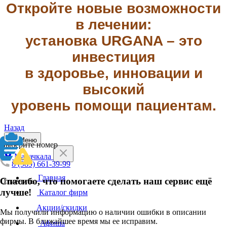
Откройте новые возможности
в лечении:
установка URGANA – это
инвестиция
в здоровье, инновации и
высокий
уровень помощи пациентам.
Назад
Меню
Выберите номер
Махачкала
8 (989) 661-39-99
Главная
Спасибо, что помогаете сделать наш сервис ещё
Отменить
лучше!
Каталог фирм
Акции/скидки
Мы получили информацию о наличии ошибки в описании
фирмы. В ближайшее время мы ее исправим.
Афиша