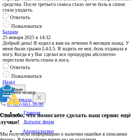
средства. После третьего сеанса стало легче боль в спине
стала уходить.
Ответить
Пожаловаться
Бахрам
25 января 2025 в 14:32
Добрый день! Я ходил к вам на лечение 6 месяцев назад. У
меня были грыжи L4-L5. Я ходить не мог, боль отдавала в
ногу. Когда я у Вас сделал все процедуры абсолютно
перестали болеть спина и нога.
Ответить
Пожаловаться
Назад
Меню
Выберите номер
Махачкала
8 (989) 661-39-99
Главная
Спасибо, что помогаете сделать наш сервис ещё
Отменить
лучше!
Каталог фирм
Акции/скидки
Мы получили информацию о наличии ошибки в описании
фирмы. В ближайшее время мы ее исправим.