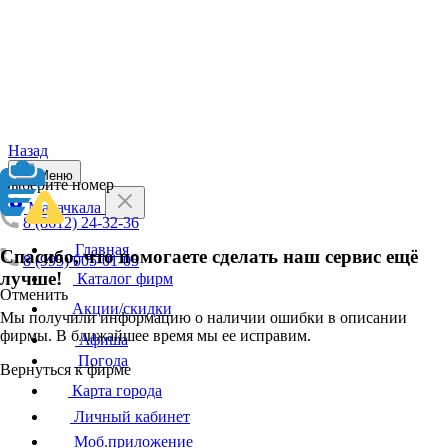
Назад
Меню
Выберите номер
Махачкала
8 (8612) 24-32-36
Главная
Спасибо, что помогаете сделать наш сервис ещё
8 (995) 005-01-05
лучше!
Каталог фирм
Отменить
Акции/скидки
Мы получили информацию о наличии ошибки в описании
фирмы. В ближайшее время мы ее исправим.
Афиша
Погода
Вернуться к фирме
Карта города
Личный кабинет
Моб.приложение