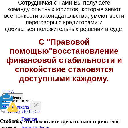
Сотрудничая с нами Вы получаете
команду опытных юристов, которые знают
все тонкости законодательства, умеют вести
переговоры с кредиторами и
добиваться положительных решений в суде.
С "Правовой
помощью"восстановление
финансовой стабильности и
спокойствие становятся
доступными каждому.
Назад
Меню
Выберите номер
Махачкала
8 (928) 510-85-55
Главная
Спасибо, что помогаете сделать наш сервис ещё
Отменить
лучше!
Каталог фирм