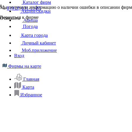
Каталог фирм
Мы получили информацию о наличии ошибки в описании фирмы
8 (918) 031-13-85
Акции/скидки
Вернуться к фирме
Отменить
Афиша
Погода
Карта города
Личный кабинет
Моб.приложение
Вход
Фирмы на карте
Главная
Карта
Избранное