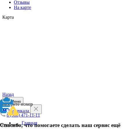
Отзывы
На карте
Карта
Назад
Меню
Выберите номер
Махачкала
8 (988) 471-11-11
Главная
Спасибо, что помогаете сделать наш сервис ещё
Отменить