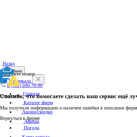
Назад
Меню
Выберите номер
Махачкала
8 (918) 690-70-90
Главная
Спасибо, что помогаете сделать наш сервис ещё лу
Отменить
Каталог фирм
Мы получили информацию о наличии ошибки в описании фирмы
Акции/скидки
Вернуться к фирме
Афиша
Погода
Карта города