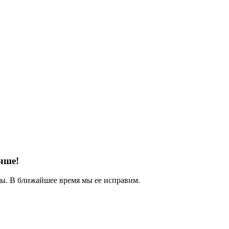
чше!
. В ближайшее время мы ее исправим.