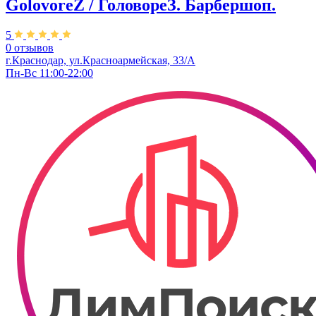
GolovoreZ / ГоловореЗ. Барбершоп.
5
0 отзывов
г.Краснодар, ул.Красноармейская, 33/А
Пн-Вс 11:00-22:00