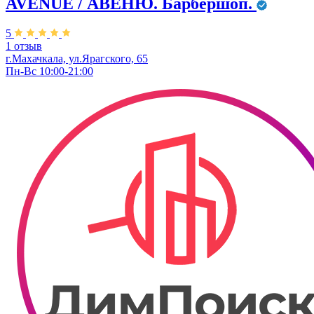
AVENUE / АВЕНЮ. Барбершоп.
5
1 отзыв
г.Махачкала, ул.Ярагского, 65
Пн-Вс 10:00-21:00