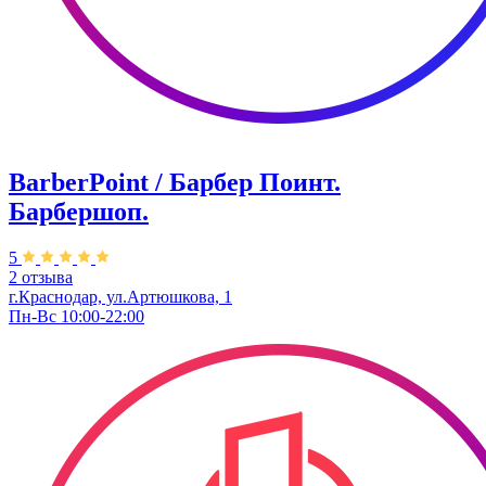
BarberPoint / Барбер Поинт.
Барбершоп.
5
2 отзыва
г.Краснодар, ул.Артюшкова, 1
Пн-Вс 10:00-22:00