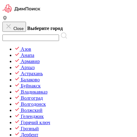
Выберите город
Close
Азов
Анапа
Армавир
Архыз
Астрахань
Балаково
Буйнакск
Владикавказ
Волгоград
Волгодонск
Волжский
Геленджик
Горячий ключ
Грозный
Дербент