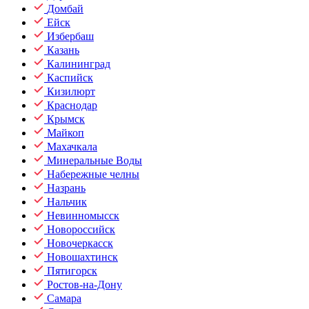
Домбай
Ейск
Избербаш
Казань
Калининград
Каспийск
Кизилюрт
Краснодар
Крымск
Майкоп
Махачкала
Минеральные Воды
Набережные челны
Назрань
Нальчик
Невинномысск
Новороссийск
Новочеркасск
Новошахтинск
Пятигорск
Ростов-на-Дону
Самара