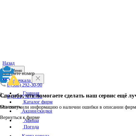
Назад
Меню
Выберите номер
Махачкала
8 (988) 292-30-90
Главная
Спасибо, что помогаете сделать наш сервис ещё лу
8 (8722) 92-30-90
Каталог фирм
Отменить
Мы получили информацию о наличии ошибки в описании фирмы
Акции/скидки
Вернуться к фирме
Афиша
Погода
Карта города