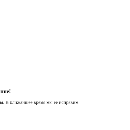
чше!
. В ближайшее время мы ее исправим.