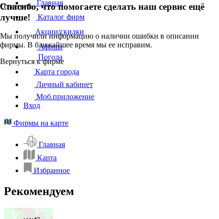
Главная
Спасибо, что помогаете сделать наш сервис ещё
Отменить
лучше!
Каталог фирм
Акции/скидки
Мы получили информацию о наличии ошибки в описании
фирмы. В ближайшее время мы ее исправим.
Афиша
Погода
Вернуться к фирме
Карта города
Личный кабинет
Моб.приложение
Вход
Фирмы на карте
Главная
Карта
Избранное
Рекомендуем