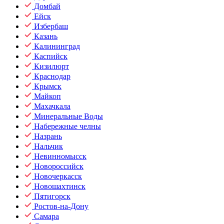
Домбай
Ейск
Избербаш
Казань
Калининград
Каспийск
Кизилюрт
Краснодар
Крымск
Майкоп
Махачкала
Минеральные Воды
Набережные челны
Назрань
Нальчик
Невинномысск
Новороссийск
Новочеркасск
Новошахтинск
Пятигорск
Ростов-на-Дону
Самара