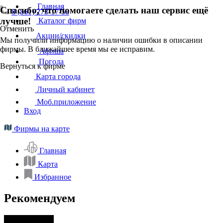
Главная
Спасибо, что помогаете сделать наш сервис ещё
8 (861) 273-17-58
лучше!
Каталог фирм
Отменить
Акции/скидки
Мы получили информацию о наличии ошибки в описании
фирмы. В ближайшее время мы ее исправим.
Афиша
Погода
Вернуться к фирме
Карта города
Личный кабинет
Моб.приложение
Вход
Фирмы на карте
Главная
Карта
Избранное
Рекомендуем