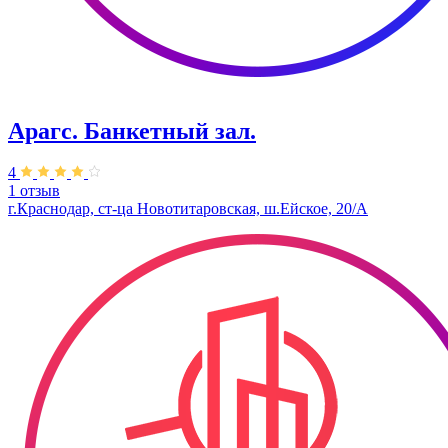
Арагс. Банкетный зал.
4
1 отзыв
г.Краснодар, ст-ца Новотитаровская, ш.Ейское, 20/А