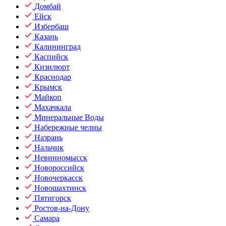
Домбай
Ейск
Избербаш
Казань
Калининград
Каспийск
Кизилюрт
Краснодар
Крымск
Майкоп
Махачкала
Минеральные Воды
Набережные челны
Назрань
Нальчик
Невинномысск
Новороссийск
Новочеркасск
Новошахтинск
Пятигорск
Ростов-на-Дону
Самара