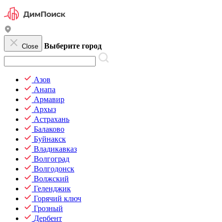
Выберите город
Close
Азов
Анапа
Армавир
Архыз
Астрахань
Балаково
Буйнакск
Владикавказ
Волгоград
Волгодонск
Волжский
Геленджик
Горячий ключ
Грозный
Дербент