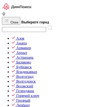
Выберите город
Close
Азов
Анапа
Армавир
Архыз
Астрахань
Балаково
Буйнакск
Владикавказ
Волгоград
Волгодонск
Волжский
Геленджик
Горячий ключ
Грозный
Дербент