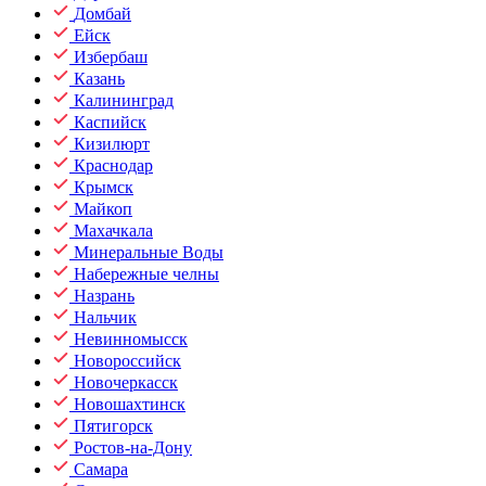
Домбай
Ейск
Избербаш
Казань
Калининград
Каспийск
Кизилюрт
Краснодар
Крымск
Майкоп
Махачкала
Минеральные Воды
Набережные челны
Назрань
Нальчик
Невинномысск
Новороссийск
Новочеркасск
Новошахтинск
Пятигорск
Ростов-на-Дону
Самара