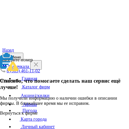
Назад
Меню
Выберите номер
Махачкала
8 (909) 461-11-02
Главная
Спасибо, что помогаете сделать наш сервис ещё
Отменить
лучше!
Каталог фирм
Акции/скидки
Мы получили информацию о наличии ошибки в описании
фирмы. В ближайшее время мы ее исправим.
Афиша
Погода
Вернуться к фирме
Карта города
Личный кабинет