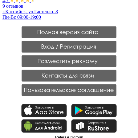
4,7
9 отзывов
г.Каспийск, ул.Гастелло, 8
Пн-Вс 09:00-19:00
Refers AT2group