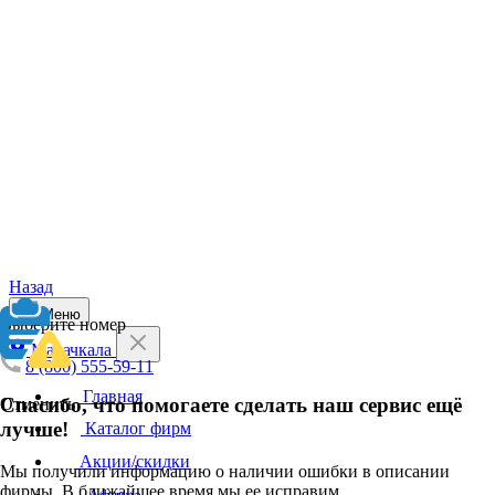
Назад
Меню
Выберите номер
Махачкала
8 (800) 555-59-11
Главная
Спасибо, что помогаете сделать наш сервис ещё
Отменить
лучше!
Каталог фирм
Акции/скидки
Мы получили информацию о наличии ошибки в описании
фирмы. В ближайшее время мы ее исправим.