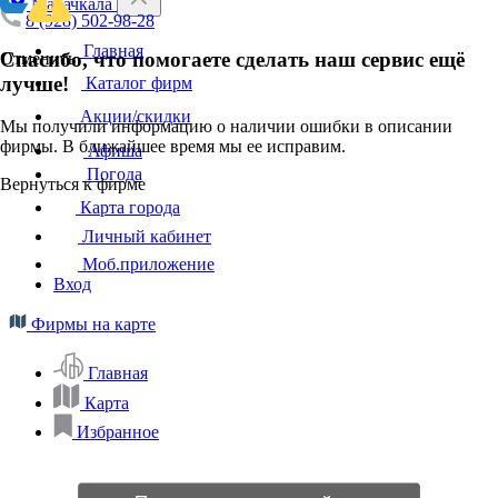
Махачкала
8 (928) 502-98-28
Главная
Спасибо, что помогаете сделать наш сервис ещё
Отменить
лучше!
Каталог фирм
Акции/скидки
Мы получили информацию о наличии ошибки в описании
фирмы. В ближайшее время мы ее исправим.
Афиша
Погода
Вернуться к фирме
Карта города
Личный кабинет
Моб.приложение
Вход
Фирмы на карте
Главная
Карта
Избранное