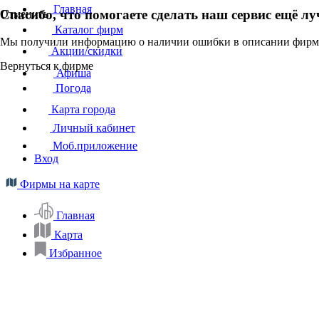
Главная
Спасибо, что помогаете сделать наш сервис ещё лу
Отменить
Каталог фирм
Мы получили информацию о наличии ошибки в описании фирмы
Акции/скидки
Вернуться к фирме
Афиша
Погода
Карта города
Личный кабинет
Моб.приложение
Вход
Фирмы на карте
Главная
Карта
Избранное