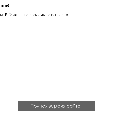
чше!
. В ближайшее время мы ее исправим.