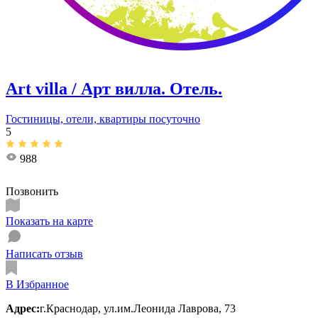
Art villa / Арт вилла. ​Отель.
Гостиницы, отели, квартиры посуточно
5
988
Позвонить
Показать на карте
Написать отзыв
В Избранное
Адрес:
г.Краснодар, ул.им.Леонида Лаврова, 73​