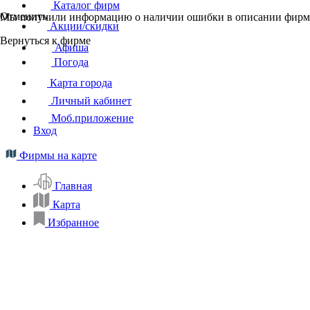
Каталог фирм
Отменить
Мы получили информацию о наличии ошибки в описании фирмы
Акции/скидки
Вернуться к фирме
Афиша
Погода
Карта города
Личный кабинет
Моб.приложение
Вход
Фирмы на карте
Главная
Карта
Избранное