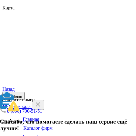
Карта
Назад
Меню
Выберите номер
Махачкала
8 (800) 700-51-51
Главная
Спасибо, что помогаете сделать наш сервис ещё
Отменить
лучше!
Каталог фирм