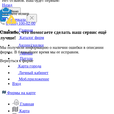
Нет отзывов. Ваш будет первым!
Назад
Меню
Выберите номер
Махачкала
8 (800) 100-02-00
Главная
Спасибо, что помогаете сделать наш сервис ещё
Отменить
лучше!
Каталог фирм
Акции/скидки
Мы получили информацию о наличии ошибки в описании
фирмы. В ближайшее время мы ее исправим.
Афиша
Погода
Вернуться к фирме
Карта города
Личный кабинет
Моб.приложение
Вход
Фирмы на карте
Главная
Карта