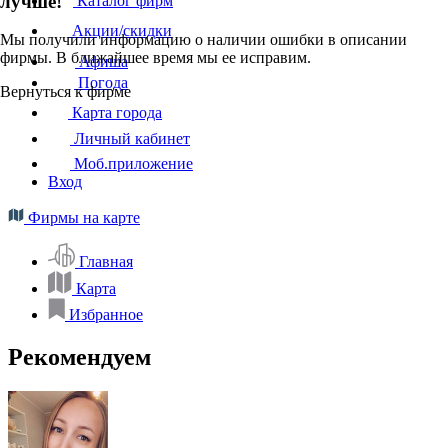
лучше!
Каталог фирм
Акции/скидки
Мы получили информацию о наличии ошибки в описании
фирмы. В ближайшее время мы ее исправим.
Афиша
Погода
Вернуться к фирме
Карта города
Личный кабинет
Моб.приложение
Вход
Фирмы на карте
Главная
Карта
Избранное
Рекомендуем