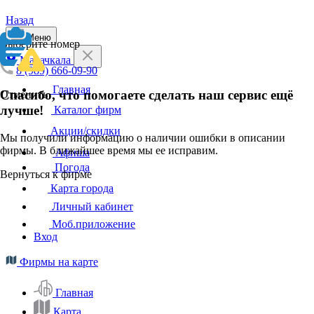
Назад
Меню
Выберите номер
Махачкала
8 (989) 666-09-90
Главная
Спасибо, что помогаете сделать наш сервис ещё
Отменить
лучше!
Каталог фирм
Акции/скидки
Мы получили информацию о наличии ошибки в описании
фирмы. В ближайшее время мы ее исправим.
Афиша
Погода
Вернуться к фирме
Карта города
Личный кабинет
Моб.приложение
Вход
Фирмы на карте
Главная
Карта