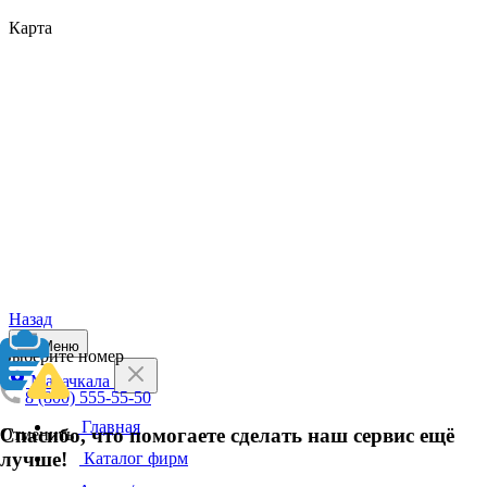
Карта
Назад
Меню
Выберите номер
Махачкала
8 (800) 555-55-50
Главная
Спасибо, что помогаете сделать наш сервис ещё
Отменить
лучше!
Каталог фирм