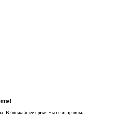
чше!
. В ближайшее время мы ее исправим.