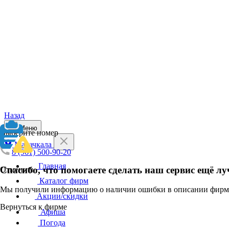
Назад
Меню
Выберите номер
Махачкала
8 (961) 500-90-20
Главная
Спасибо, что помогаете сделать наш сервис ещё лу
Отменить
Каталог фирм
Мы получили информацию о наличии ошибки в описании фирмы
Акции/скидки
Вернуться к фирме
Афиша
Погода