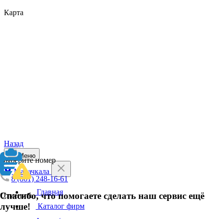
Карта
Назад
Меню
Выберите номер
Махачкала
8 (861) 248-16-61
Главная
Спасибо, что помогаете сделать наш сервис ещё
Отменить
лучше!
Каталог фирм