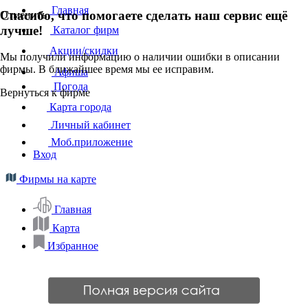
Главная
Спасибо, что помогаете сделать наш сервис ещё
Отменить
лучше!
Каталог фирм
Акции/скидки
Мы получили информацию о наличии ошибки в описании
фирмы. В ближайшее время мы ее исправим.
Афиша
Погода
Вернуться к фирме
Карта города
Личный кабинет
Моб.приложение
Вход
Фирмы на карте
Главная
Карта
Избранное