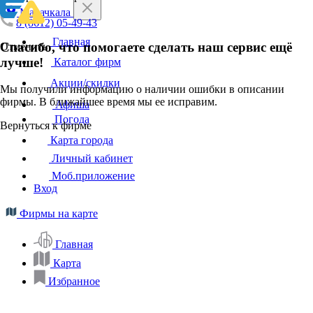
Махачкала
8 (8612) 05-49-43
Главная
Спасибо, что помогаете сделать наш сервис ещё
Отменить
лучше!
Каталог фирм
Акции/скидки
Мы получили информацию о наличии ошибки в описании
фирмы. В ближайшее время мы ее исправим.
Афиша
Погода
Вернуться к фирме
Карта города
Личный кабинет
Моб.приложение
Вход
Фирмы на карте
Главная
Карта
Избранное