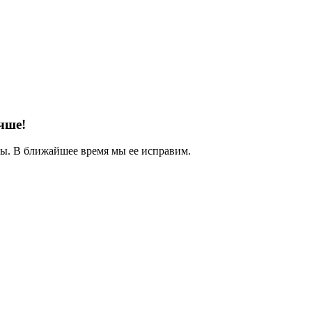
чше!
. В ближайшее время мы ее исправим.