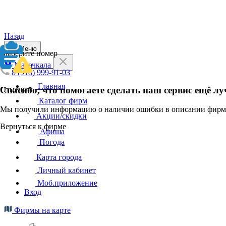
Назад
Меню
Выберите номер
Махачкала
8 (918) 999-91-03
Главная
Спасибо, что помогаете сделать наш сервис ещё лу
Отменить
Каталог фирм
Мы получили информацию о наличии ошибки в описании фирмы
Акции/скидки
Вернуться к фирме
Афиша
Погода
Карта города
Личный кабинет
Моб.приложение
Вход
Фирмы на карте