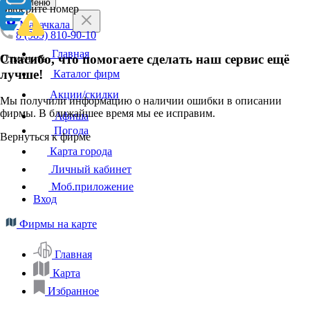
Меню
Выберите номер
Махачкала
8 (989) 810-90-10
Главная
Спасибо, что помогаете сделать наш сервис ещё
Отменить
лучше!
Каталог фирм
Акции/скидки
Мы получили информацию о наличии ошибки в описании
фирмы. В ближайшее время мы ее исправим.
Афиша
Погода
Вернуться к фирме
Карта города
Личный кабинет
Моб.приложение
Вход
Фирмы на карте
Главная
Карта
Избранное