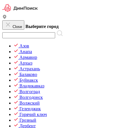
Выберите город
Close
Азов
Анапа
Армавир
Архыз
Астрахань
Балаково
Буйнакск
Владикавказ
Волгоград
Волгодонск
Волжский
Геленджик
Горячий ключ
Грозный
Дербент