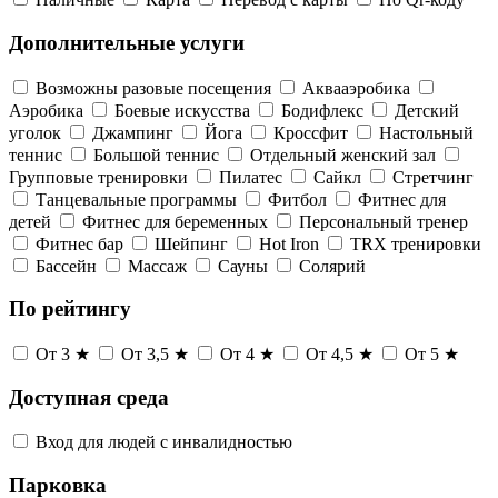
Дополнительные услуги
Возможны разовые посещения
Аквааэробика
Аэробика
Боевые искусства
Бодифлекс
Детский
уголок
Джампинг
Йога
Кроссфит
Настольный
теннис
Большой теннис
Отдельный женский зал
Групповые тренировки
Пилатес
Сайкл
Стретчинг
Танцевальные программы
Фитбол
Фитнес для
детей
Фитнес для беременных
Персональный тренер
Фитнес бар
Шейпинг
Hot Iron
TRX тренировки
Бассейн
Массаж
Сауны
Солярий
По рейтингу
От 3 ★
От 3,5 ★
От 4 ★
От 4,5 ★
От 5 ★
Доступная среда
Вход для людей с инвалидностью
Парковка