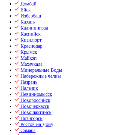
Домбай
Ейск
Избербаш
Казань
Калининград
Каспийск
Кизилюрт
Краснодар
Крымск
Майкоп
Махачкала
Минеральные Воды
Набережные челны
Назрань
Нальчик
Невинномысск
Новороссийск
Новочеркасск
Новошахтинск
Пятигорск
Ростов-на-Дону
Самара