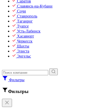
Саратов
Славянск-на-Кубани
Сочи
Ставрополь
Таганрог
Туапсе
Усть-Лабинск
Хасавюрт
Черкесск
Шахты
Элиста
Энгельс
Фильтры
Фильтры