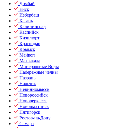
Домбай
Ейск
Избербаш
Казань
Калининград
Каспийск
Кизилюрт
Краснодар
Крымск
Майкоп
Махачкала
Минеральные Воды
Набережные челны
Назрань
Нальчик
Невинномысск
Новороссийск
Новочеркасск
Новошахтинск
Пятигорск
Ростов-на-Дону
Самара