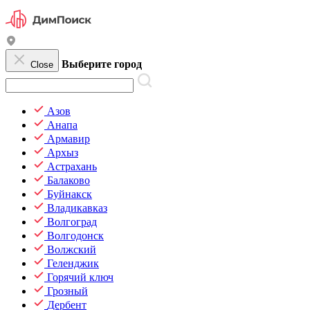
Выберите город
Close
Азов
Анапа
Армавир
Архыз
Астрахань
Балаково
Буйнакск
Владикавказ
Волгоград
Волгодонск
Волжский
Геленджик
Горячий ключ
Грозный
Дербент