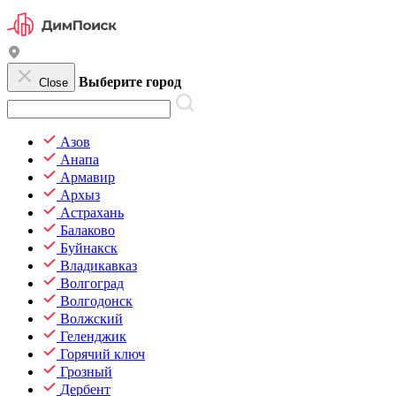
Выберите город
Close
Азов
Анапа
Армавир
Архыз
Астрахань
Балаково
Буйнакск
Владикавказ
Волгоград
Волгодонск
Волжский
Геленджик
Горячий ключ
Грозный
Дербент