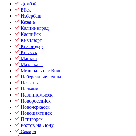
Домбай
Ейск
Избербаш
Казань
Калининград
Каспийск
Кизилюрт
Краснодар
Крымск
Майкоп
Махачкала
Минеральные Воды
Набережные челны
Назрань
Нальчик
Невинномысск
Новороссийск
Новочеркасск
Новошахтинск
Пятигорск
Ростов-на-Дону
Самара