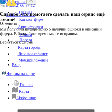
Махачкала
8 (8612) 66-87-12
Главная
Спасибо, что помогаете сделать наш сервис ещё
8 (8612) 66-86-12
лучше!
Каталог фирм
Отменить
Акции/скидки
Мы получили информацию о наличии ошибки в описании
фирмы. В ближайшее время мы ее исправим.
Афиша
Погода
Вернуться к фирме
Карта города
Личный кабинет
Моб.приложение
Вход
Фирмы на карте
Главная
Карта
Избранное