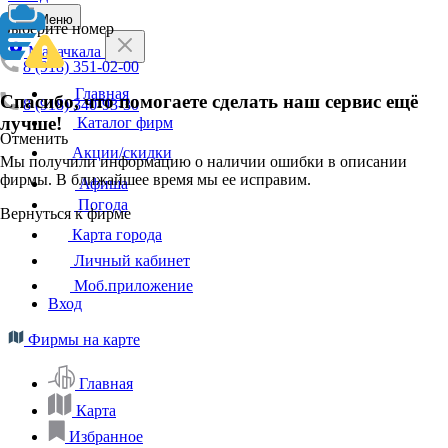
Меню
Выберите номер
Махачкала
8 (918) 351-02-00
Главная
Спасибо, что помогаете сделать наш сервис ещё
8 (918) 340-93-30
лучше!
Каталог фирм
Отменить
Акции/скидки
Мы получили информацию о наличии ошибки в описании
фирмы. В ближайшее время мы ее исправим.
Афиша
Погода
Вернуться к фирме
Карта города
Личный кабинет
Моб.приложение
Вход
Фирмы на карте
Главная
Карта
Избранное