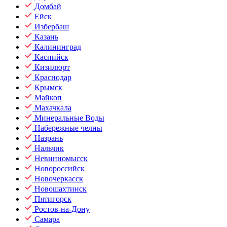
Домбай
Ейск
Избербаш
Казань
Калининград
Каспийск
Кизилюрт
Краснодар
Крымск
Майкоп
Махачкала
Минеральные Воды
Набережные челны
Назрань
Нальчик
Невинномысск
Новороссийск
Новочеркасск
Новошахтинск
Пятигорск
Ростов-на-Дону
Самара