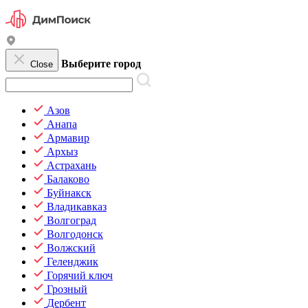
Выберите город
Close
Азов
Анапа
Армавир
Архыз
Астрахань
Балаково
Буйнакск
Владикавказ
Волгоград
Волгодонск
Волжский
Геленджик
Горячий ключ
Грозный
Дербент