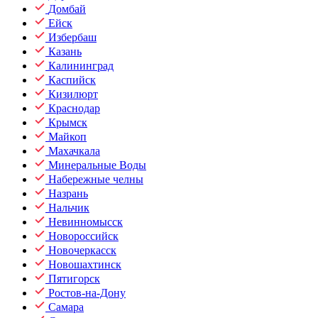
Домбай
Ейск
Избербаш
Казань
Калининград
Каспийск
Кизилюрт
Краснодар
Крымск
Майкоп
Махачкала
Минеральные Воды
Набережные челны
Назрань
Нальчик
Невинномысск
Новороссийск
Новочеркасск
Новошахтинск
Пятигорск
Ростов-на-Дону
Самара