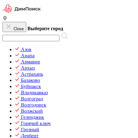
Выберите город
Close
Азов
Анапа
Армавир
Архыз
Астрахань
Балаково
Буйнакск
Владикавказ
Волгоград
Волгодонск
Волжский
Геленджик
Горячий ключ
Грозный
Дербент