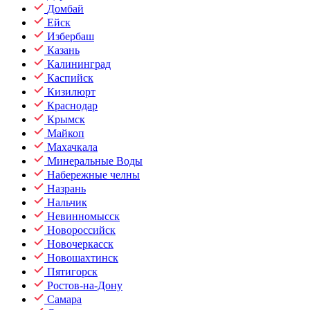
Домбай
Ейск
Избербаш
Казань
Калининград
Каспийск
Кизилюрт
Краснодар
Крымск
Майкоп
Махачкала
Минеральные Воды
Набережные челны
Назрань
Нальчик
Невинномысск
Новороссийск
Новочеркасск
Новошахтинск
Пятигорск
Ростов-на-Дону
Самара