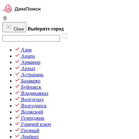
Выберите город
Close
Азов
Анапа
Армавир
Архыз
Астрахань
Балаково
Буйнакск
Владикавказ
Волгоград
Волгодонск
Волжский
Геленджик
Горячий ключ
Грозный
Дербент