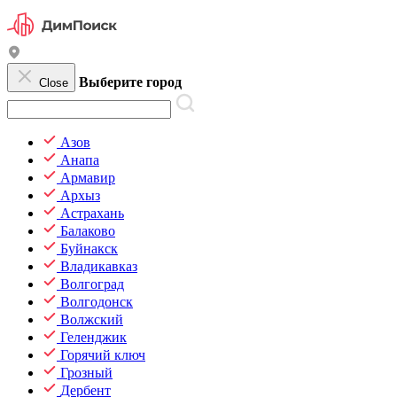
Выберите город
Close
Азов
Анапа
Армавир
Архыз
Астрахань
Балаково
Буйнакск
Владикавказ
Волгоград
Волгодонск
Волжский
Геленджик
Горячий ключ
Грозный
Дербент