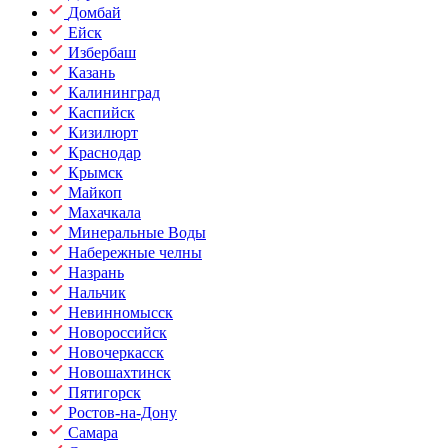
Домбай
Ейск
Избербаш
Казань
Калининград
Каспийск
Кизилюрт
Краснодар
Крымск
Майкоп
Махачкала
Минеральные Воды
Набережные челны
Назрань
Нальчик
Невинномысск
Новороссийск
Новочеркасск
Новошахтинск
Пятигорск
Ростов-на-Дону
Самара