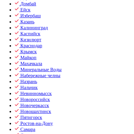
Домбай
Ейск
Избербаш
Казань
Калининград
Каспийск
Кизилюрт
Краснодар
Крымск
Майкоп
Махачкала
Минеральные Воды
Набережные челны
Назрань
Нальчик
Невинномысск
Новороссийск
Новочеркасск
Новошахтинск
Пятигорск
Ростов-на-Дону
Самара