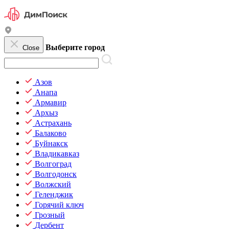
Выберите город
Close
Азов
Анапа
Армавир
Архыз
Астрахань
Балаково
Буйнакск
Владикавказ
Волгоград
Волгодонск
Волжский
Геленджик
Горячий ключ
Грозный
Дербент