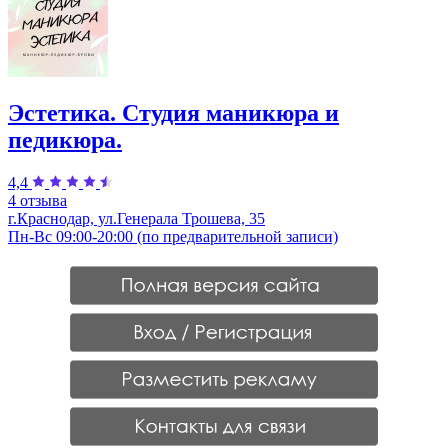
Эстетика. Студия маникюра и
педикюра.
4,4
4 отзыва
г.Краснодар, ул.Генерала Трошева, 35
Пн-Вс 09:00-20:00 (по предварительной записи)