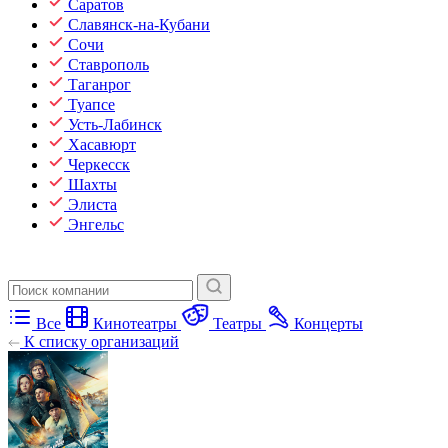
Саратов
Славянск-на-Кубани
Сочи
Ставрополь
Таганрог
Туапсе
Усть-Лабинск
Хасавюрт
Черкесск
Шахты
Элиста
Энгельс
Все
Кинотеатры
Театры
Концерты
К списку организаций