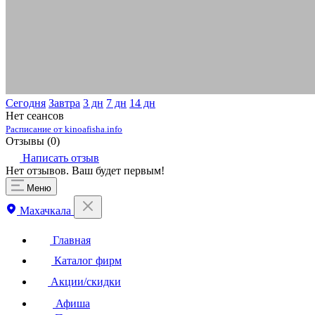
Сегодня
Завтра
3 дн
7 дн
14 дн
Нет сеансов
Расписание от kinoafisha.info
Отзывы (
0
)
Написать отзыв
Нет отзывов. Ваш будет первым!
Меню
Махачкала
Главная
Каталог фирм
Акции/скидки
Афиша