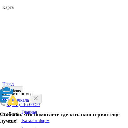
Карта
Назад
Меню
Выберите номер
Махачкала
8 (918) 116-60-50
Главная
Спасибо, что помогаете сделать наш сервис ещё
Отменить
лучше!
Каталог фирм