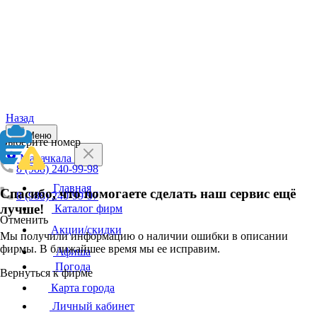
Назад
Меню
Выберите номер
Махачкала
8 (988) 240-99-98
Главная
Спасибо, что помогаете сделать наш сервис ещё
8 (988) 240-99-97
лучше!
Каталог фирм
Отменить
Акции/скидки
Мы получили информацию о наличии ошибки в описании
фирмы. В ближайшее время мы ее исправим.
Афиша
Погода
Вернуться к фирме
Карта города
Личный кабинет