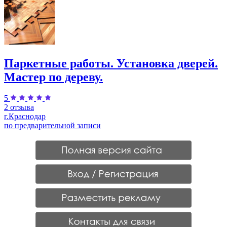
Паркетные работы. Установка дверей.
Мастер по дереву.
5
2 отзыва
г.Краснодар
по предварительной записи