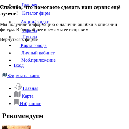
Главная
Спасибо, что помогаете сделать наш сервис ещё
Отменить
лучше!
Каталог фирм
Акции/скидки
Мы получили информацию о наличии ошибки в описании
фирмы. В ближайшее время мы ее исправим.
Афиша
Погода
Вернуться к фирме
Карта города
Личный кабинет
Моб.приложение
Вход
Фирмы на карте
Главная
Карта
Избранное
Рекомендуем