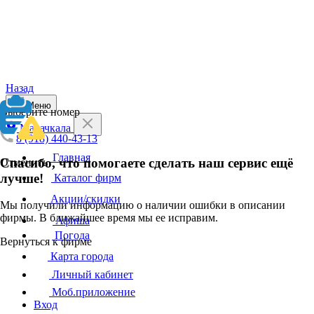
Назад
Меню
Выберите номер
Махачкала
8 (918) 440-43-13
Главная
Спасибо, что помогаете сделать наш сервис ещё
Отменить
лучше!
Каталог фирм
Акции/скидки
Мы получили информацию о наличии ошибки в описании
фирмы. В ближайшее время мы ее исправим.
Афиша
Погода
Вернуться к фирме
Карта города
Личный кабинет
Моб.приложение
Вход