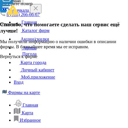
Меню
Выберите номер
Махачкала
8 (918) 266-66-67
Главная
Спасибо, что помогаете сделать наш сервис ещё
Отменить
лучше!
Каталог фирм
Акции/скидки
Мы получили информацию о наличии ошибки в описании
фирмы. В ближайшее время мы ее исправим.
Афиша
Погода
Вернуться к фирме
Карта города
Личный кабинет
Моб.приложение
Вход
Фирмы на карте
Главная
Карта
Избранное